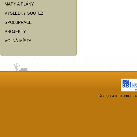
MAPY A PLÁNY
VÝSLEDKY SOUTĚŽÍ
SPOLUPRÁCE
PROJEKTY
VOLNÁ MÍSTA
Design a implementa