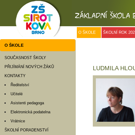
O ŠKOLE
ŠKOLNÍ ROK 202
O ŠKOLE
SOUČASNOST ŠKOLY
PŘIJÍMÁNÍ NOVÝCH ŽÁKŮ
LUDMILA HLO
KONTAKTY
Ředitelství
Učitelé
Asistenti pedagoga
Elektronická podatelna
Vrátnice
ŠKOLNÍ PORADENSTVÍ