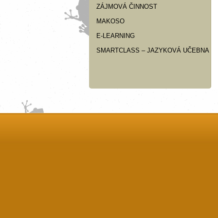
ZÁJMOVÁ ČINNOST
MAKOSO
E-LEARNING
SMARTCLASS – JAZYKOVÁ UČEBNA