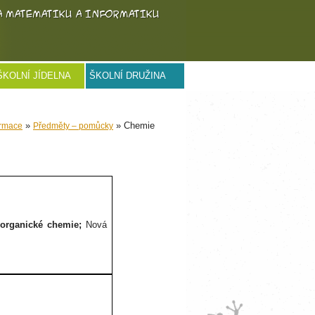
ŠKOLNÍ JÍDELNA
ŠKOLNÍ DRUŽINA
»
» Chemie
ormace
Předměty – pomůcky
organické chemie;
Nová