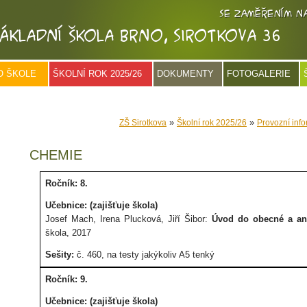
O ŠKOLE
ŠKOLNÍ ROK 2025/26
DOKUMENTY
FOTOGALERIE
»
»
ZŠ Sirotkova
Školní rok 2025/26
Provozní inf
CHEMIE
Ročník: 8.
Učebnice: (zajišťuje škola)
Josef Mach, Irena Plucková, Jiří Šibor:
Úvod do obecné a an
škola, 2017
Sešity:
č. 460, na testy jakýkoliv A5 tenký
Ročník: 9.
Učebnice: (zajišťuje škola)