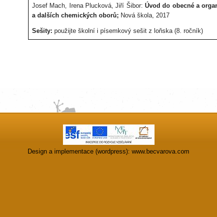
Josef Mach, Irena Plucková, Jiří Šibor:
Úvod do obecné a orga
a dalších chemických oborů;
Nová škola, 2017
Sešity:
použijte školní i písemkový sešit z loňska (8. ročník)
Design a implementace (wordpress):
www.becvarova.com