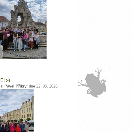
! :-)
val
Pavel Přikryl
dne 22. 05. 2026