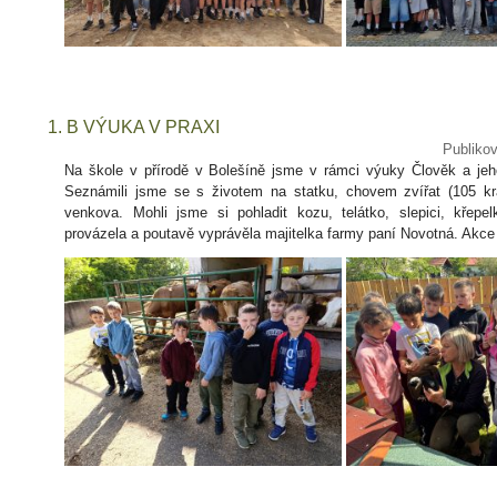
1. B VÝUKA V PRAXI
Publiko
Na škole v přírodě v Bolešíně jsme v rámci výuky Člověk a jeho
Seznámili jsme se s životem na statku, chovem zvířat (105 krav
venkova. Mohli jsme si pohladit kozu, telátko, slepici, křep
provázela a poutavě vyprávěla majitelka farmy paní Novotná. Akce 