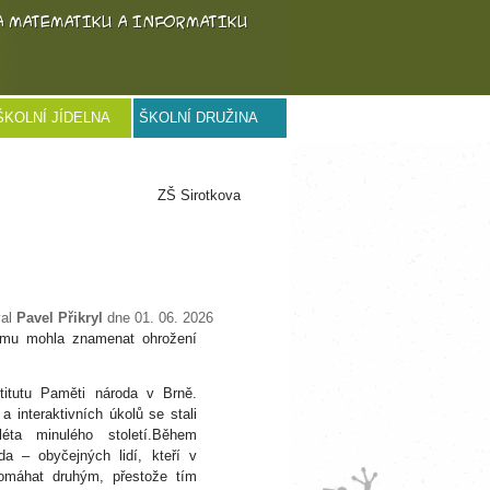
ŠKOLNÍ JÍDELNA
ŠKOLNÍ DRUŽINA
ZŠ Sirotkova
val
Pavel Přikryl
dne 01. 06. 2026
ému mohla znamenat ohrožení
nstitutu Paměti národa v Brně.
a interaktivních úkolů se stali
léta minulého století.Během
da – obyčejných lidí, kteří v
pomáhat druhým, přestože tím