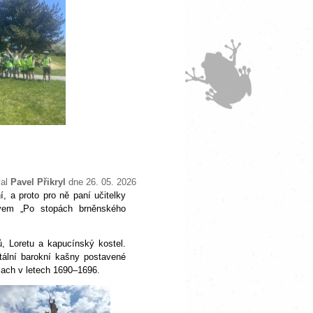
val
Pavel Přikryl
dne 26. 05. 2026
í, a proto pro ně paní učitelky
ázvem „Po stopách brněnského
, Loretu a kapucínský kostel.
ální barokní kašny postavené
lach v letech 1690–1696.