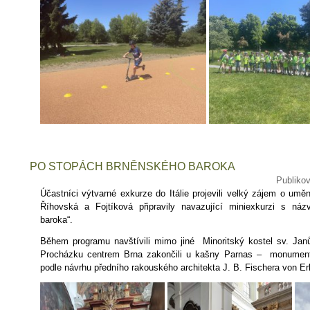
PO STOPÁCH BRNĚNSKÉHO BAROKA
Publiko
Účastníci výtvarné exkurze do Itálie projevili velký zájem o uměn
Říhovská a Fojtíková připravily navazující miniexkurzi s n
baroka“.
Během programu navštívili mimo jiné Minoritský kostel sv. Janů
Procházku centrem Brna zakončili u kašny Parnas – monument
podle návrhu předního rakouského architekta J. B. Fischera von Er