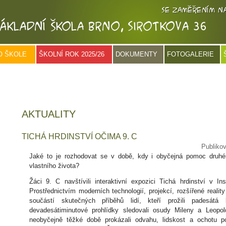
O ŠKOLE
ŠKOLNÍ ROK 2025/26
DOKUMENTY
FOTOGALERIE
AKTUALITY
TICHÁ HRDINSTVÍ OČIMA 9. C
Publiko
Jaké to je rozhodovat se v době, kdy i obyčejná pomoc druh
vlastního života?
Žáci 9. C navštívili interaktivní expozici Tichá hrdinství v I
Prostřednictvím moderních technologií, projekcí, rozšířené reality 
součástí skutečných příběhů lidí, kteří prožili padesátá 
devadesátiminutové prohlídky sledovali osudy Mileny a Leopol
neobyčejně těžké době prokázali odvahu, lidskost a ochotu 