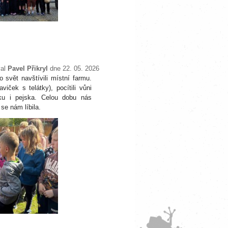
val
Pavel Přikryl
dne 22. 05. 2026
 svět navštívili místní farmu.
iček s telátky), pocítili vůni
elku i pejska. Celou dobu nás
se nám líbila.