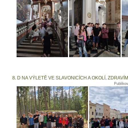
8. D NA VÝLETĚ VE SLAVONICÍCH A OKOLÍ, ZDRAVÍME
Publiko