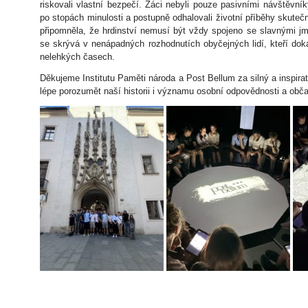
riskovali vlastní bezpečí. Žáci nebyli pouze pasivními návštěvníky
po stopách minulosti a postupně odhalovali životní příběhy skut
připomněla, že hrdinství nemusí být vždy spojeno se slavnými j
se skrývá v nenápadných rozhodnutích obyčejných lidí, kteří dok
nelehkých časech.
Děkujeme Institutu Paměti národa a Post Bellum za silný a inspira
lépe porozumět naší historii i významu osobní odpovědnosti a obč