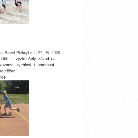
val
Pavel Přikryl
dne 27. 05. 2026
. Děti si vyzkoušely závod na
vnost, rychlost i obratnost.
soutěžení.
kce.