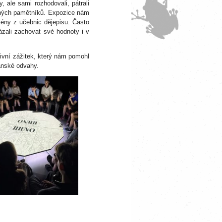
, ale sami rozhodovali, pátrali
ečných pamětníků. Expozice nám
mény z učebnic dějepisu. Často
ázali zachovat své hodnoty i v
tivní zážitek, který nám pomohl
anské odvahy.