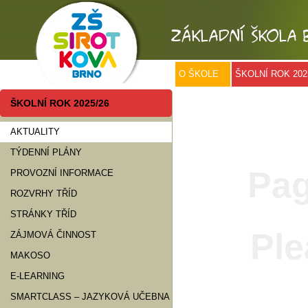
O ŠKOLE
ŠKOLNÍ ROK 202
ŠKOLNÍ ROK 2025/26
AKTUALITY
TÝDENNÍ PLÁNY
Pag
PROVOZNÍ INFORMACE
ROZVRHY TŘÍD
STRÁNKY TŘÍD
Ple
ZÁJMOVÁ ČINNOST
MAKOSO
E-LEARNING
SMARTCLASS – JAZYKOVÁ UČEBNA