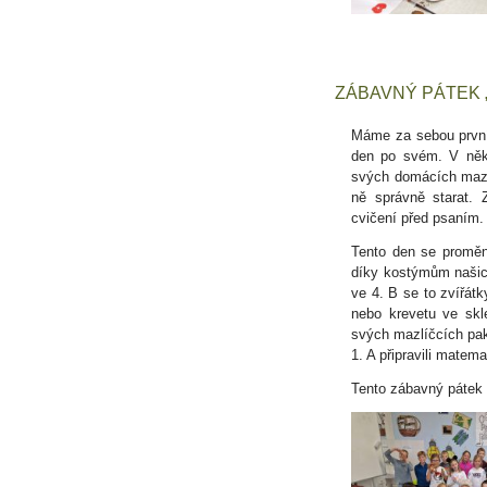
ZÁBAVNÝ PÁTEK 
Máme za sebou první
den po svém. V někte
svých domácích mazlí
ně správně starat. 
cvičení před psaním.
Tento den se proměni
díky kostýmům našic
ve 4. B se to zvířát
nebo krevetu ve skl
svých mazlíčcích pak 
1. A připravili matem
Tento zábavný pátek s