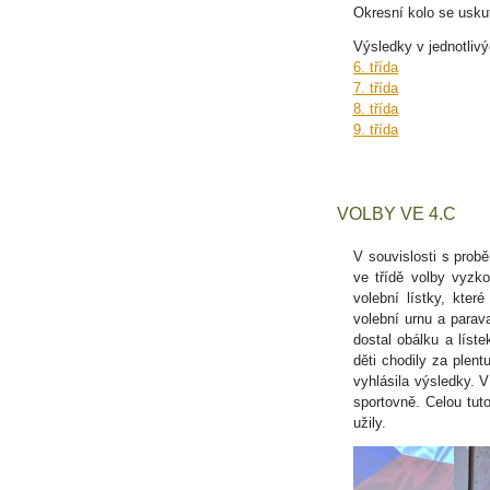
Okresní kolo se uskut
Výsledky v jednotlivý
6. třída
7. třída
8. třída
9. třída
VOLBY VE 4.C
V souvislosti s probě
ve třídě volby vyzko
volební lístky, kter
volební urnu a parav
dostal obálku a líste
děti chodily za plen
vyhlásila výsledky. V
sportovně. Celou tuto
užily.