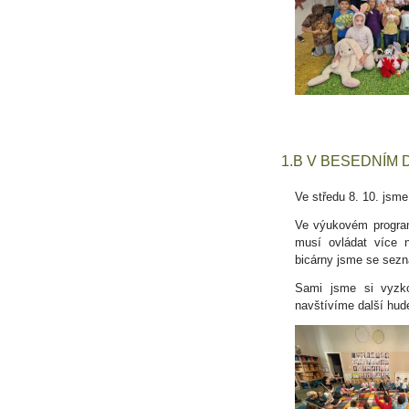
1.B V BESEDNÍM
Ve středu 8. 10. jsme
Ve výukovém program
musí ovládat více n
bicárny jsme se sezná
Sami jsme si vyzkou
navštívíme další hude