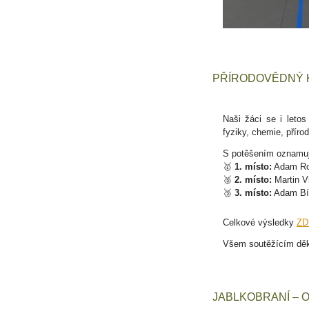
PŘÍRODOVĚDNÝ 
Naši žáci se i letos
fyziky, chemie, přír
S potěšením oznamu
🥇
1. místo:
Adam Rol
🥈
2. místo:
Martin V
🥉
3. místo:
Adam Bíl
Celkové výsledky
ZD
Všem soutěžícím děk
JABLKOBRANÍ – 