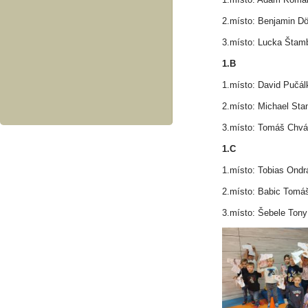
2.místo: Benjamin 
3.místo: Lucka Štam
1.B
1.místo: David Pučál
2.místo: Michael Sta
3.místo: Tomáš Chvá
1.C
1.místo: Tobias Ondr
2.místo: Babic Tomá
3.místo: Šebele Tony