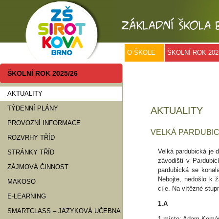
O ŠKOLE
ŠKOLNÍ ROK 202
ŠKOLNÍ ROK 2025/26
AKTUALITY
TÝDENNÍ PLÁNY
AKTUALITY
PROVOZNÍ INFORMACE
VELKÁ PARDUBIC
ROZVRHY TŘÍD
Velká pardubická je d
STRÁNKY TŘÍD
závodišti v Pardubic
ZÁJMOVÁ ČINNOST
pardubická se konala
Nebojte, nedošlo k ž
MAKOSO
cíle. Na vítězné stup
E-LEARNING
1.A
SMARTCLASS – JAZYKOVÁ UČEBNA
1.místo: Adam Komá