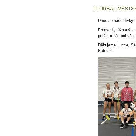
FLORBAL-MĚSTSK
Dnes se naše dívky 8.
Předvedly úžasný a 
gólů. To nás bohužel
Děkujeme Lucce, Sář
Esterce.