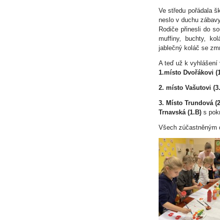
Ve středu pořádala šk
neslo v duchu zábavy
Rodiče přinesli do s
muffiny, buchty, kol
jablečný koláč se zmr
A teď už k vyhlášení 
1.místo Dvořákovi (1
2. místo Vašutovi (3
3. Místo Trundová (2
Trnavská (1.B)
s pokr
Všech zúčastněným dě