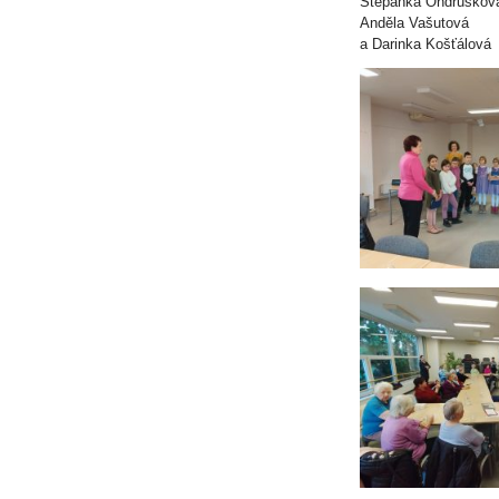
Štěpánka Ondrůškov
Anděla Vašutová
a Darinka Košťálová