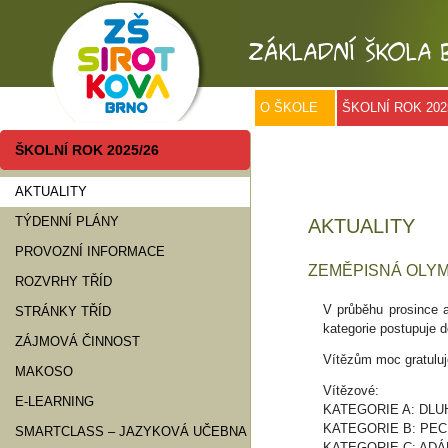
O ŠKOLE
ŠKOLNÍ ROK 202
ŠKOLNÍ ROK 2025/26
AKTUALITY
TÝDENNÍ PLÁNY
AKTUALITY
PROVOZNÍ INFORMACE
ZEMĚPISNÁ OLYM
ROZVRHY TŘÍD
V průběhu prosince a
STRÁNKY TŘÍD
kategorie postupuje d
ZÁJMOVÁ ČINNOST
Vítězům moc gratulu
MAKOSO
Vítězové:
E-LEARNING
KATEGORIE A: DLUH
KATEGORIE B: PECH
SMARTCLASS – JAZYKOVÁ UČEBNA
KATEGORIE C: ADÁ