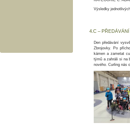
Výsledky jednotlivých
4.C – PŘEDÁVÁN
Den předávání vysvě
Zbrojovky. Po přícho
kámen a zametat cur
týmů a zahráli si na 
nového. Curling nás o