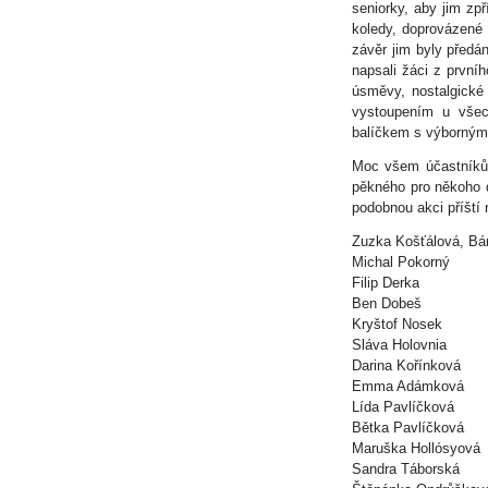
seniorky, aby jim zp
koledy, doprovázené
závěr jim byly předá
napsali žáci z prvníh
úsměvy, nostalgické
vystoupením u všec
balíčkem s výborným 
Moc všem účastníkům 
pěkného pro někoho 
podobnou akci příští 
Zuzka Košťálová, Bár
Michal Pokorný
Filip Derka
Ben Dobeš
Kryštof Nosek
Sláva Holovnia
Darina Kořínková
Emma Adámková
Lída Pavlíčková
Bětka Pavlíčková
Maruška Hollósyová
Sandra Táborská