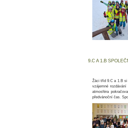
9.C A 1.B SPOLE
Žáci tříd 9.C a 1.B s
vzájemné rozdávání 
atmosféra pokračoval
předvánoční čas. Spo