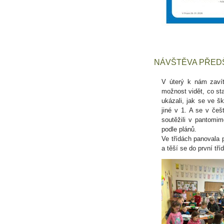
NÁVŠTĚVA PŘED
V úterý k nám zavít
možnost vidět, co sta
ukázali, jak se ve š
jiné v 1. A se v češ
soutěžili v pantomi
podle plánů.
Ve třídách panovala p
a těší se do první tříd