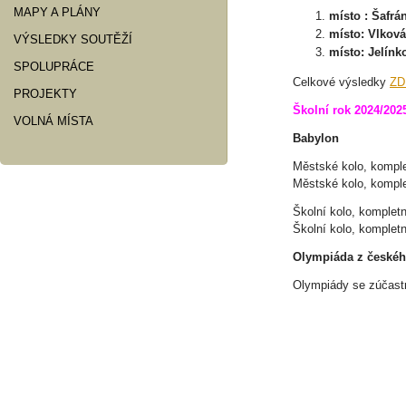
MAPY A PLÁNY
místo : Šafrán
místo: Vlková
VÝSLEDKY SOUTĚŽÍ
místo: Jelínk
SPOLUPRÁCE
Celkové výsledky
ZD
PROJEKTY
Školní rok 2024/202
VOLNÁ MÍSTA
Babylon
Městské kolo, komple
Městské kolo, komple
Školní kolo, kompletn
Školní kolo, kompletn
Olympiáda z českéh
Olympiády se zúčastn