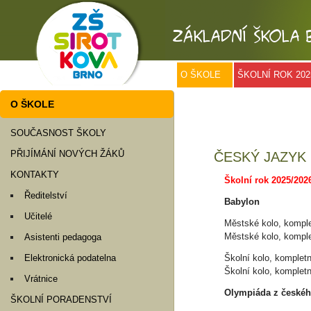
O ŠKOLE
ŠKOLNÍ ROK 202
O ŠKOLE
SOUČASNOST ŠKOLY
PŘIJÍMÁNÍ NOVÝCH ŽÁKŮ
ČESKÝ JAZYK
KONTAKTY
Školní rok 2025/202
Ředitelství
Babylon
Učitelé
Městské kolo, komple
Městské kolo, komplet
Asistenti pedagoga
Školní kolo, kompletn
Elektronická podatelna
Školní kolo, kompletn
Vrátnice
Olympiáda z českéh
ŠKOLNÍ PORADENSTVÍ