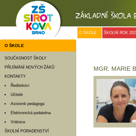
O ŠKOLE
ŠKOLNÍ ROK 202
O ŠKOLE
SOUČASNOST ŠKOLY
PŘIJÍMÁNÍ NOVÝCH ŽÁKŮ
MGR. MARIE 
KONTAKTY
Ředitelství
Učitelé
Asistenti pedagoga
Elektronická podatelna
Vrátnice
ŠKOLNÍ PORADENSTVÍ