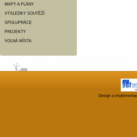
MAPY A PLÁNY
VÝSLEDKY SOUTĚŽÍ
SPOLUPRÁCE
PROJEKTY
VOLNÁ MÍSTA
Design a implementa