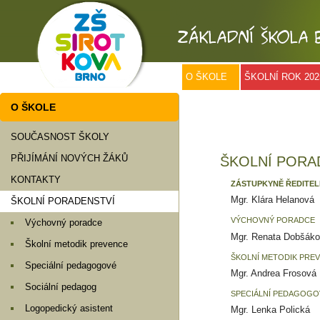
O ŠKOLE
ŠKOLNÍ ROK 202
O ŠKOLE
SOUČASNOST ŠKOLY
PŘIJÍMÁNÍ NOVÝCH ŽÁKŮ
ŠKOLNÍ PORA
KONTAKTY
ZÁSTUPKYNĚ ŘEDITEL
Mgr. Klára Helanová
ŠKOLNÍ PORADENSTVÍ
VÝCHOVNÝ PORADCE
Výchovný poradce
Mgr. Renata Dobšák
Školní metodik prevence
ŠKOLNÍ METODIK PRE
Speciální pedagogové
Mgr. Andrea Frosová
Sociální pedagog
SPECIÁLNÍ PEDAGOGO
Logopedický asistent
Mgr. Lenka Polická