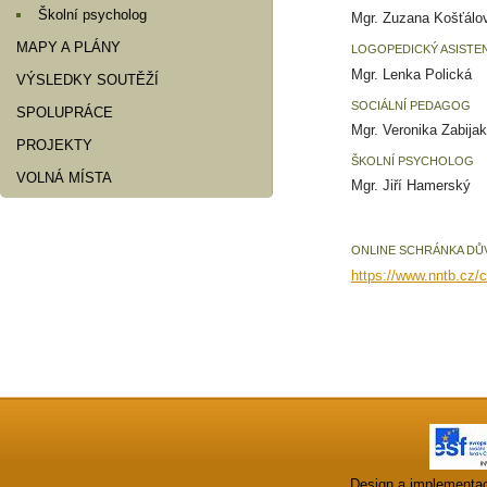
Školní psycholog
Mgr. Zuzana Košťálo
MAPY A PLÁNY
LOGOPEDICKÝ ASISTE
Mgr. Lenka Polická
VÝSLEDKY SOUTĚŽÍ
SOCIÁLNÍ PEDAGOG
SPOLUPRÁCE
Mgr. Veronika Zabijak
PROJEKTY
ŠKOLNÍ PSYCHOLOG
VOLNÁ MÍSTA
Mgr. Jiří Hamerský
ONLINE SCHRÁNKA DŮ
https://www.nntb.cz/
Design a implementa