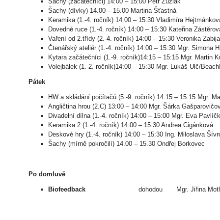
Šachy (začátečníci) 14:00 – 15:00 Petr Zuziak
Šachy (dívky) 14.00 – 15.00 Martina Šťastná
Keramika (1.-4. ročník) 14:00 – 15:30 Vladimíra Hejtmánkov
Dovedné ruce (1.-4. ročník) 14:00 – 15:30 Kateřina Zástěrov
Vaření od 2.třídy (2.-4. ročník) 14:00 – 15:30 Veronika Zabij
Čtenářský ateliér (1.-4. ročník) 14:00 – 15:30 Mgr. Simona Hi
Kytara začátečníci (1.-9. ročník)14:15 – 15:15 Mgr. Martin 
Volejbálek (1.-2. ročník)14:00 – 15:30 Mgr. Lukáš Ulč/Beac
Pátek
HW a skládání počítačů (5.-9. ročník) 14:15 – 15:15 Mgr. Ma
Angličtina hrou (2.C) 13:00 – 14:00 Mgr. Šárka Gašparovičo
Divadelní dílna (1.-4. ročník) 14:00 – 15:00 Mgr. Eva Pavlíč
Keramika 2 (1.-4. ročník) 14:00 – 15:30 Andrea Cigánková
Deskové hry (1.-4. ročník) 14:00 – 15:30 Ing. Miloslava Šív
Šachy (mírně pokročilí) 14.00 – 15.30 Ondřej Borkovec
Po domluvě
Biofeedback
dohodou Mgr. Jiřina Motlová