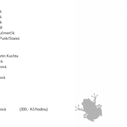
á
á
ak
ll
Kučmerčík
hPunk/Starez
rtin Kuchta
vá
ková
rová
 (300,- Kč/hodinu)