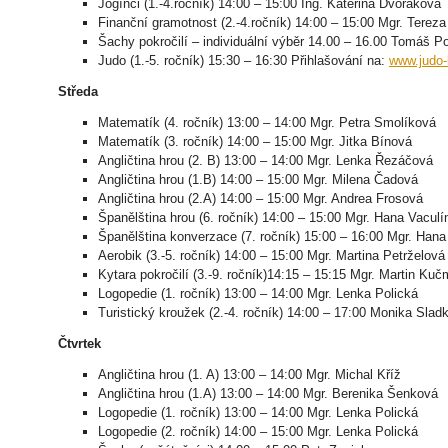
Jogínci (1.-4.ročník) 14:00 – 15:00 Ing. Kateřina Dvořáková
Finanční gramotnost (2.-4.ročník) 14:00 – 15:00 Mgr. Terez
Šachy pokročilí – individuální výběr 14.00 – 16.00 Tomáš P
Judo (1.-5. ročník) 15:30 – 16:30 Přihlašování na:
www.judo-
Středa
Matematík (4. ročník) 13:00 – 14:00 Mgr. Petra Smolíková
Matematík (3. ročník) 14:00 – 15:00 Mgr. Jitka Bínová
Angličtina hrou (2. B) 13:00 – 14:00 Mgr. Lenka Řezáčová
Angličtina hrou (1.B) 14:00 – 15:00 Mgr. Milena Čadová
Angličtina hrou (2.A) 14:00 – 15:00 Mgr. Andrea Frosová
Španělština hrou (6. ročník) 14:00 – 15:00 Mgr. Hana Vacul
Španělština konverzace (7. ročník) 15:00 – 16:00 Mgr. Hana
Aerobik (3.-5. ročník) 14:00 – 15:00 Mgr. Martina Petrželová
Kytara pokročilí (3.-9. ročník)14:15 – 15:15 Mgr. Martin Kuč
Logopedie (1. ročník) 13:00 – 14:00 Mgr. Lenka Polická
Turistický kroužek (2.-4. ročník) 14:00 – 17:00 Monika Slad
Čtvrtek
Angličtina hrou (1. A) 13:00 – 14:00 Mgr. Michal Kříž
Angličtina hrou (1.A) 13:00 – 14:00 Mgr. Berenika Šenková
Logopedie (1. ročník) 13:00 – 14:00 Mgr. Lenka Polická
Logopedie (2. ročník) 14:00 – 15:00 Mgr. Lenka Polická