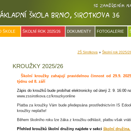
O ŠKOLE
ŠKOLNÍ ROK 2025/26
DOKUMENTY
FOTOGALERIE
»
ZŠ Sirotkova
Školní rok 2025/2
KROUŽKY 2025/26
Školní kroužky zahajují pravidelnou činnost od 29.9. 2025
týdnu od 8. září
Zápis do kroužků bude probíhat elektronicky od úterý 2. 9. 16:00 
www.zssirotkova.cz/krouzkyonline
Platba za kroužky Vám bude předepsána prostřednictvím IS Edook
kroužky neplaťte!
Během školního roku lze žáka z kroužku odhlásit, platbu však vráti
Přehled kroužků školní družiny najdete v sekci
školní družina.