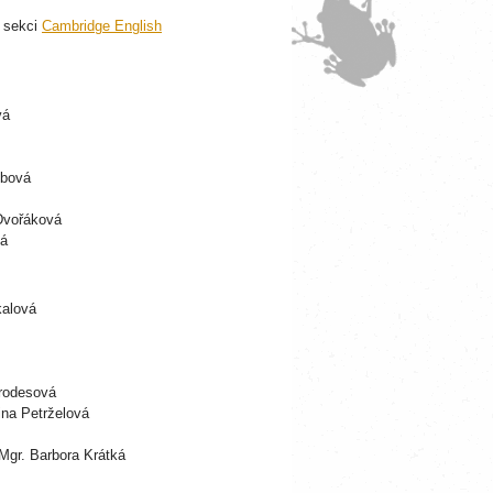
v sekci
Cambridge English
vá
ebová
 Dvořáková
vá
kalová
erodesová
tina Petrželová
 Mgr. Barbora Krátká