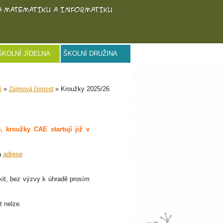
ŠKOLNÍ JÍDELNA
ŠKOLNÍ DRUŽINA
»
» Kroužky 2025/26
6
Zájmová činnost
, kroužky CAE startují již v
na
adrese
it, bez výzvy k úhradě prosím
t nelze.