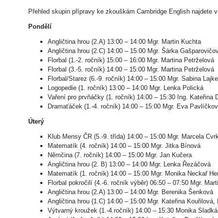
Přehled skupin přípravy ke zkouškám Cambridge English najdete 
Pondělí
Angličtina hrou (2.A) 13:00 – 14:00 Mgr. Martin Kuchta
Angličtina hrou (2.C) 14:00 – 15:00 Mgr. Šárka Gašparovičo
Florbal (1.-2. ročník) 15:00 – 16:00 Mgr. Martina Petrželová
Florbal (3.-5. ročník) 14:00 – 15:00 Mgr. Martina Petrželová
Florbal/Starez (6.-9. ročník) 14:00 – 15:00 Mgr. Sabina Lajk
Logopedie (1. ročník) 13:00 – 14:00 Mgr. Lenka Polická
Vaření pro prvňáčky (1. ročník) 14:00 – 15:30 Ing. Kateřina
Dramaťáček (1.-4. ročník) 14:00 – 15:00 Mgr. Eva Pavlíčko
Úterý
Klub Mensy ČR (5.-9. třída) 14:00 – 15:00 Mgr. Marcela Cvr
Matematík (4. ročník) 14:00 – 15:00 Mgr. Jitka Bínová
Němčina (7. ročník) 14:00 – 15:00 Mgr. Jan Kučera
Angličtina hrou (2. B) 13:00 – 14:00 Mgr. Lenka Řezáčová
Matematík (1. ročník) 14:00 – 15:00 Mgr. Monika Neckař H
Florbal pokročilí (4.-6. ročník výběr) 06:50 – 07:50 Mgr. Mar
Angličtina hrou (2.A) 13:00 – 14:00 Mgr. Berenika Šenková
Angličtina hrou (1.C) 14:00 – 15:00 Mgr. Kateřina Kouřilová,
Výtvarný kroužek (1.-4.ročník) 14:00 – 15:30 Monika Sladká