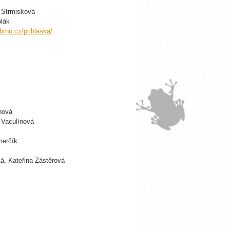
a Strmisková
olák
brno.cz/prihlaska/
ínová
 Vaculínová
merčík
ká, Kateřina Zástěrová