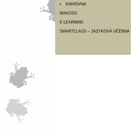
KNIHOVNA
MAKOSO
E-LEARNING
SMARTCLASS – JAZYKOVÁ UČEBNA