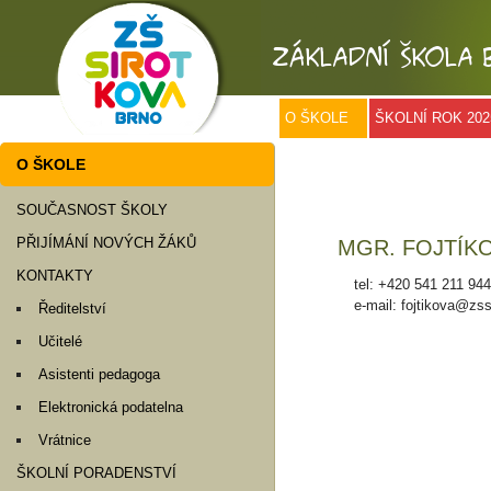
O ŠKOLE
ŠKOLNÍ ROK 202
O ŠKOLE
SOUČASNOST ŠKOLY
PŘIJÍMÁNÍ NOVÝCH ŽÁKŮ
MGR. FOJTÍK
KONTAKTY
tel: +420 541 211 944
e-mail: fojtikova@zss
Ředitelství
Učitelé
Asistenti pedagoga
Elektronická podatelna
Vrátnice
ŠKOLNÍ PORADENSTVÍ