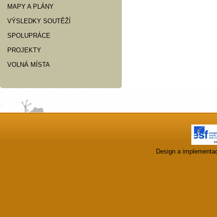
MAPY A PLÁNY
VÝSLEDKY SOUTĚŽÍ
SPOLUPRÁCE
PROJEKTY
VOLNÁ MÍSTA
Design a implementa