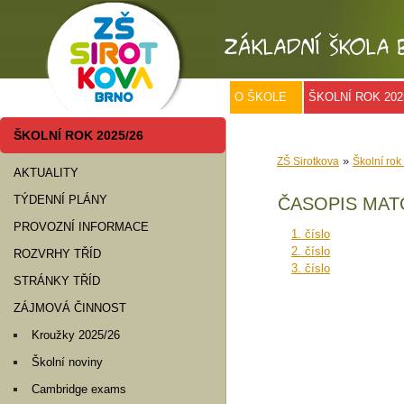
O ŠKOLE
ŠKOLNÍ ROK 202
ŠKOLNÍ ROK 2025/26
»
ZŠ Sirotkova
Školní rok
AKTUALITY
TÝDENNÍ PLÁNY
ČASOPIS MAT
PROVOZNÍ INFORMACE
1. číslo
2. číslo
ROZVRHY TŘÍD
3. číslo
STRÁNKY TŘÍD
ZÁJMOVÁ ČINNOST
Kroužky 2025/26
Školní noviny
Cambridge exams