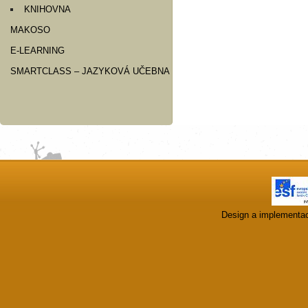
KNIHOVNA
MAKOSO
E-LEARNING
SMARTCLASS – JAZYKOVÁ UČEBNA
Design a implementa