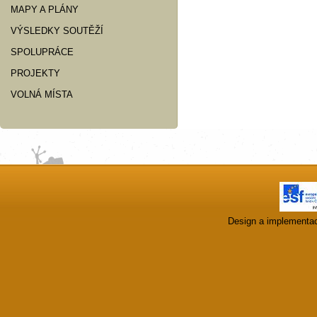
MAPY A PLÁNY
VÝSLEDKY SOUTĚŽÍ
SPOLUPRÁCE
PROJEKTY
VOLNÁ MÍSTA
Design a implementa