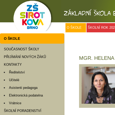
O ŠKOLE
ŠKOLNÍ ROK 202
O ŠKOLE
SOUČASNOST ŠKOLY
PŘIJÍMÁNÍ NOVÝCH ŽÁKŮ
MGR. HELENA
KONTAKTY
Ředitelství
Učitelé
Asistenti pedagoga
Elektronická podatelna
Vrátnice
ŠKOLNÍ PORADENSTVÍ