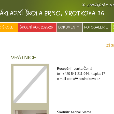
O ŠKOLE
ŠKOLNÍ ROK 2025/26
DOKUMENTY
FOTOGALERIE
ZŠ Si
VRÁTNICE
Recepční
: Lenka Černá
tel: +420 541 211 944, klapka 17
e-mail:cerna
zssirotkova.cz
Školník
: Michal Sláma