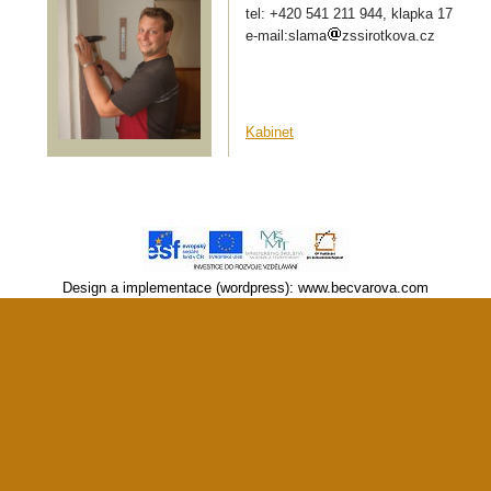
tel: +420 541 211 944, klapka 17
e-mail:slama
zssirotkova.cz
Kabinet
Design a implementace (wordpress):
www.becvarova.com