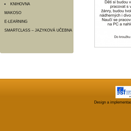
KNIHOVNA
MAKOSO
E-LEARNING
SMARTCLASS – JAZYKOVÁ UČEBNA
Design a implementa