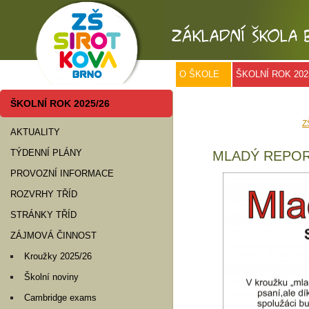
O ŠKOLE
ŠKOLNÍ ROK 202
ŠKOLNÍ ROK 2025/26
Z
AKTUALITY
TÝDENNÍ PLÁNY
MLADÝ REPO
PROVOZNÍ INFORMACE
ROZVRHY TŘÍD
STRÁNKY TŘÍD
ZÁJMOVÁ ČINNOST
Kroužky 2025/26
Školní noviny
Cambridge exams