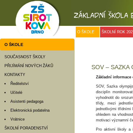
O ŠKOLE
ŠKOLNÍ ROK 202
O ŠKOLE
SOUČASNOST ŠKOLY
PŘIJÍMÁNÍ NOVÝCH ŽÁKŮ
SOV – SAZKA 
KONTAKTY
Základní informace 
Ředitelství
SOV, Sazka olympijsk
disciplín monitorov
Učitelé
vyhodnotit do srozum
Asistenti pedagoga
třídy, mezi jednot
jednotlivými třídním
Elektronická podatelna
ohledem na vhodnost 
Vrátnice
motivaci významní če
ŠKOLNÍ PORADENSTVÍ
Pro aktivní školy a 