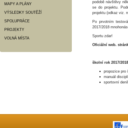
podobě návštěvy někte
MAPY A PLÁNY
se do projektu. Podr
VÝSLEDKY SOUTĚŽÍ
projektu (odkaz viz. n
SPOLUPRÁCE
Po prvotním testov
2017/2018 mnohonásob
PROJEKTY
Sportu zdar!
VOLNÁ MÍSTA
Oficiální web. strán
školní rok 2017/201
propozice pro 
manuál discipl
sportovní dení