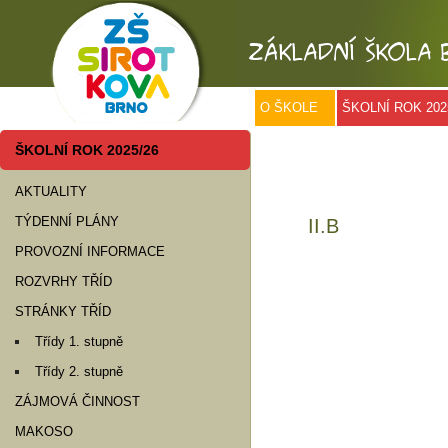
O ŠKOLE
ŠKOLNÍ ROK 202
ŠKOLNÍ ROK 2025/26
AKTUALITY
TÝDENNÍ PLÁNY
II.B
PROVOZNÍ INFORMACE
ROZVRHY TŘÍD
STRÁNKY TŘÍD
Třídy 1. stupně
Třídy 2. stupně
ZÁJMOVÁ ČINNOST
MAKOSO