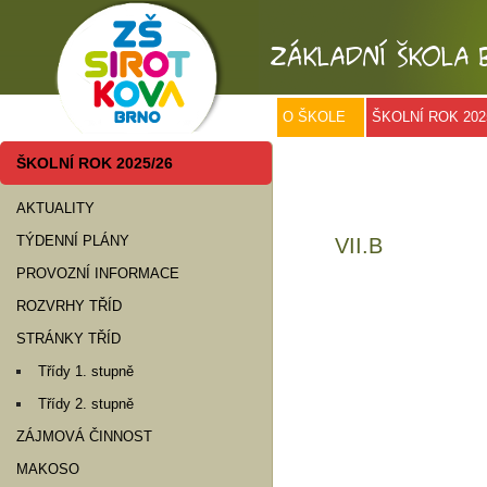
O ŠKOLE
ŠKOLNÍ ROK 202
ŠKOLNÍ ROK 2025/26
AKTUALITY
TÝDENNÍ PLÁNY
VII.B
PROVOZNÍ INFORMACE
ROZVRHY TŘÍD
STRÁNKY TŘÍD
Třídy 1. stupně
Třídy 2. stupně
ZÁJMOVÁ ČINNOST
MAKOSO