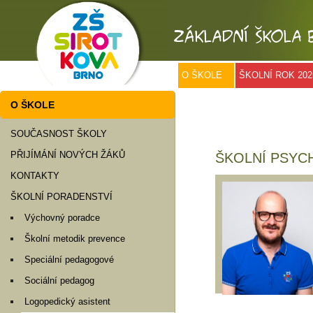
O ŠKOLE
ŠKOLNÍ ROK 202
O ŠKOLE
SOUČASNOST ŠKOLY
PŘIJÍMÁNÍ NOVÝCH ŽÁKŮ
ŠKOLNÍ PSY
KONTAKTY
ŠKOLNÍ PORADENSTVÍ
Výchovný poradce
Školní metodik prevence
Speciální pedagogové
Sociální pedagog
Logopedický asistent