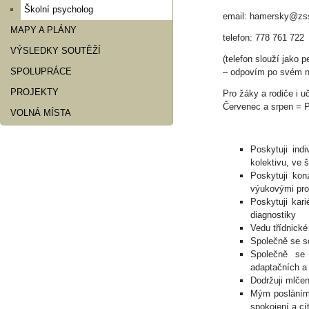
Školní psycholog
email: hamersky@zss
MAPY A PLÁNY
telefon: 778 761 722
VÝSLEDKY SOUTĚŽÍ
(telefon slouží jako 
SPOLUPRÁCE
– odpovím po svém n
PROJEKTY
Pro žáky a rodiče i u
Červenec a srpen =
VOLNÁ MÍSTA
Poskytuji ind
kolektivu, ve 
Poskytuji kon
výukovými pr
Poskytuji kari
diagnostiky
Vedu třídnické 
Společně se s
Společně se 
adaptačních a
Dodržuji mlčen
Mým posláním 
spokojení a cí