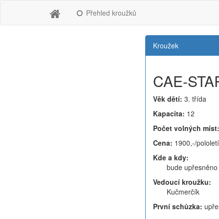
Přehled kroužků
Kroužek
CAE-STAR
Věk dětí:
3. třída
Kapacita:
12
Počet volných míst
Cena:
1900,-/pololetí
Kde a kdy:
bude upřesněno 
Vedoucí kroužku:
Kučmerčík
První schůzka:
upře